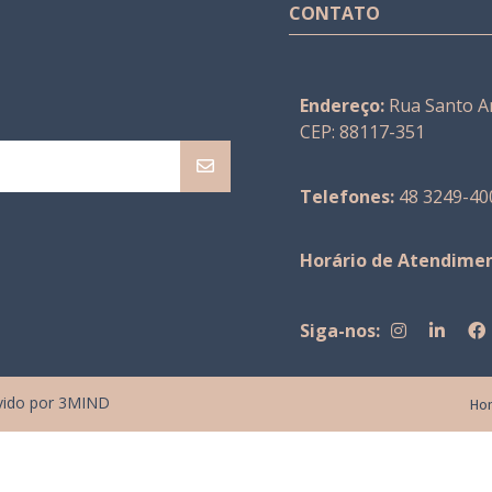
CONTATO
Endereço:
Rua Santo An
CEP: 88117-351
Telefones:
48 3249-40
Horário de Atendimen
Siga-nos:
vido por
3MIND
Ho