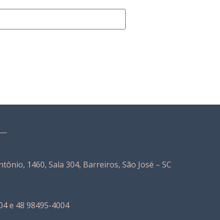
tônio, 1460, Sala 304, Barreiros, São José – SC
04 e 48 98495-4004